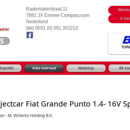
Rademakerstraat 11
Websh
7881 JX Emmer-Compascuum
E-mai
Nederland
(tel) 0031 (0) 591 352212
fsprofiel
Auto voorraad
Webshop
BF sto