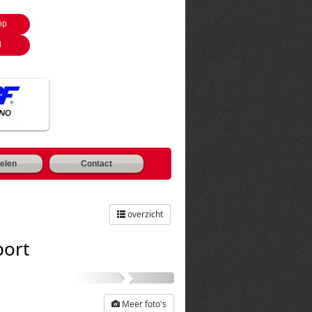
op
l
elen
Contact