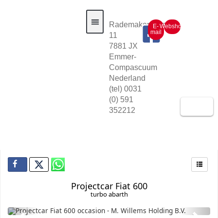
Rademakerstraat
E-
Webshop
mail
11
7881 JX
Auto voorraad
Emmer-
Compascuum
Nederland
(tel) 0031
(0) 591
352212