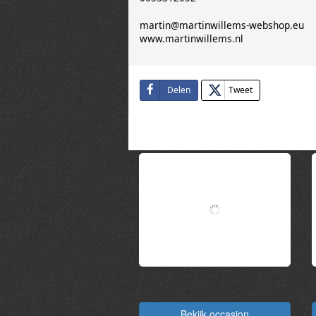
Projectcar
€ 2.000
Lancia
FULVIA
Bekijk occasion