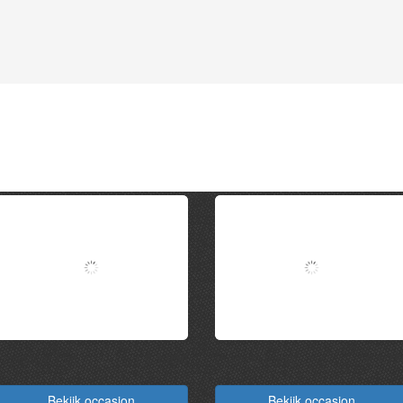
Projectcar Fiat
€ 1.950
Projectcar Fiat
€ 1.75
Punto
128
Bekijk occasion
Bekijk occasion