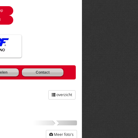
op
l
elen
Contact