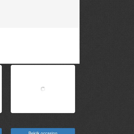
0
Projectcar Fiat
€ 2.350
128
Bekijk occasion