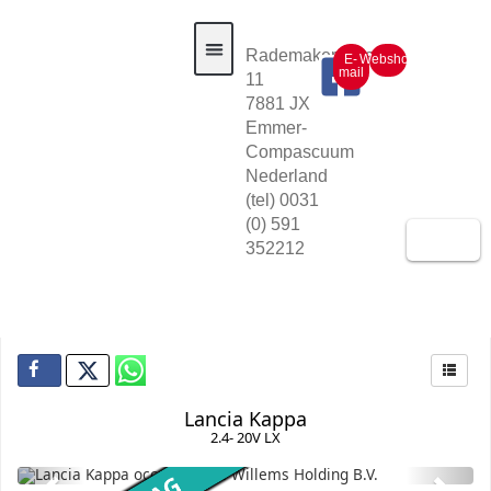
Rademakerstraat
E-
Webshop
mail
11
7881 JX
Auto voorraad
Emmer-
Compascuum
Nederland
(tel) 0031
(0) 591
352212