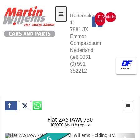
Rademakerstraat
E-
Webshop
mail
11
7881 JX
Auto voorraad
Emmer-
Compascuum
Nederland
(tel) 0031
(0) 591
352212