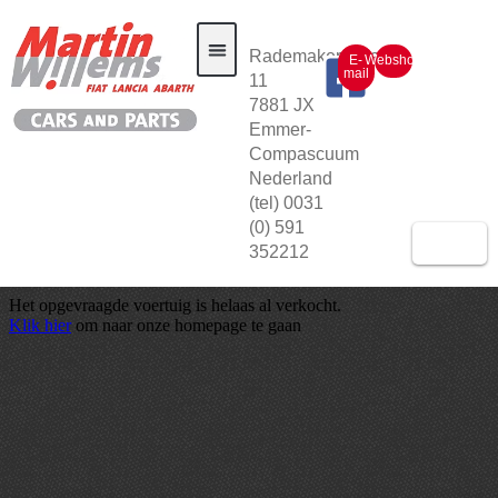
Rademakerstraat
E-
Webshop
mail
11
7881 JX
Auto voorraad
Emmer-
Compascuum
Nederland
(tel) 0031
(0) 591
352212